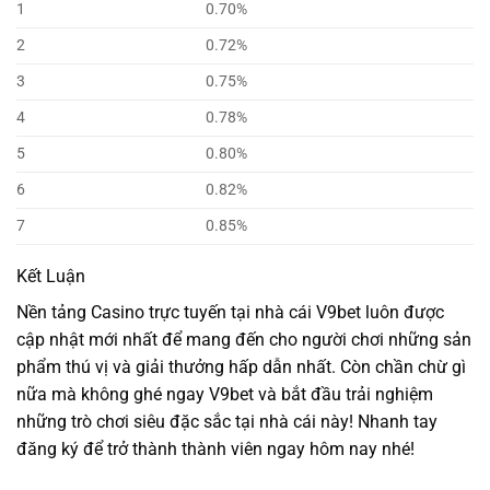
1
0.70%
2
0.72%
3
0.75%
4
0.78%
5
0.80%
6
0.82%
7
0.85%
Kết Luận
Nền tảng Casino trực tuyến tại nhà cái V9bet luôn được
cập nhật mới nhất để mang đến cho người chơi những sản
phẩm thú vị và giải thưởng hấp dẫn nhất. Còn chần chừ gì
nữa mà không ghé ngay V9bet và bắt đầu trải nghiệm
những trò chơi siêu đặc sắc tại nhà cái này! Nhanh tay
đăng ký để trở thành thành viên ngay hôm nay nhé!