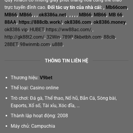
trực tuyến đỉnh cao.
Đối tác uy tín của nhà cái:
,
Mb66com
,
MB66
,
MB66
, , ,
ok8386a.net
, , , , ,
MB66
,
MB66
,
MB 66
,
88AA
,
https://888clb.work/
,
ok8386.com
,
ok8386.money
,
ok8386 vip
,
HUBET
,
https://ww88ac.com/,
,
http://gk88t2.com/
,
32Win
,
789P
,
8kbetbh.com
,
88clb
,
28BET
,
98winmb.com
,
u888
,
THÔNG TIN LIÊN HỆ
Thương hiệu:
V9bet
Thể loại: Casino online
Trò chơi: Đá gà, Thể thao, Nổ hũ, Bắn Cá, Sòng bài,
Esports, Xổ số, Tài xỉu, Xóc đĩa, …
Thành lập hoạt động: 2008
Máy chủ: Campuchia