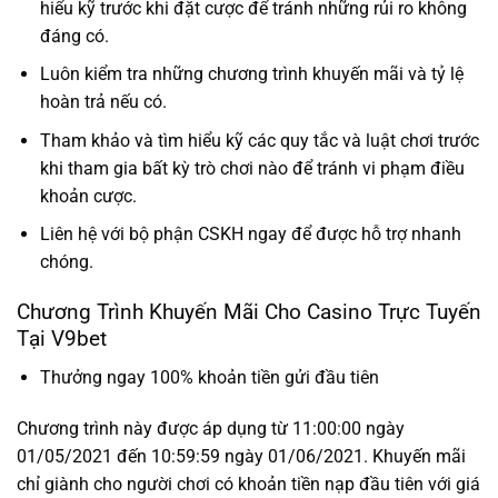
hiểu kỹ trước khi đặt cược để tránh những rủi ro không
đáng có.
Luôn kiểm tra những chương trình khuyến mãi và tỷ lệ
hoàn trả nếu có.
Tham khảo và tìm hiểu kỹ các quy tắc và luật chơi trước
khi tham gia bất kỳ trò chơi nào để tránh vi phạm điều
khoản cược.
Liên hệ với bộ phận CSKH ngay để được hỗ trợ nhanh
chóng.
Chương Trình Khuyến Mãi Cho Casino Trực Tuyến
Tại V9bet
Thưởng ngay 100% khoản tiền gửi đầu tiên
Chương trình này được áp dụng từ 11:00:00 ngày
01/05/2021 đến 10:59:59 ngày 01/06/2021. Khuyến mãi
chỉ giành cho người chơi có khoản tiền nạp đầu tiên với giá