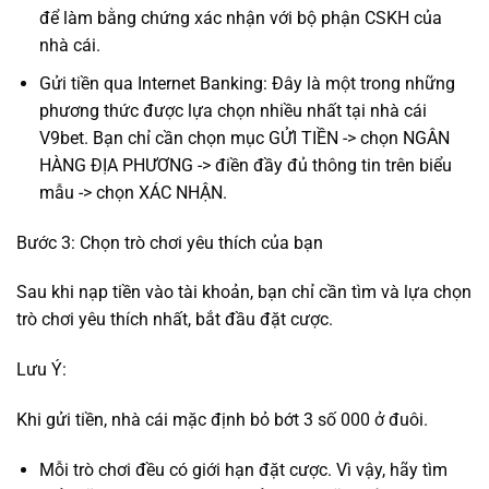
để làm bằng chứng xác nhận với bộ phận CSKH của
nhà cái.
Gửi tiền qua Internet Banking:
Đây là một trong những
phương thức được lựa chọn nhiều nhất tại nhà cái
V9bet. Bạn chỉ cần chọn mục GỬI TIỀN -> chọn NGÂN
HÀNG ĐỊA PHƯƠNG -> điền đầy đủ thông tin trên biểu
mẫu -> chọn XÁC NHẬN.
Bước 3: Chọn trò chơi yêu thích của bạn
Sau khi nạp tiền vào tài khoản, bạn chỉ cần tìm và lựa chọn
trò chơi yêu thích nhất, bắt đầu đặt cược.
Lưu Ý:
Khi gửi tiền, nhà cái mặc định bỏ bớt 3 số 000 ở đuôi.
Mỗi trò chơi đều có giới hạn đặt cược. Vì vậy, hãy tìm